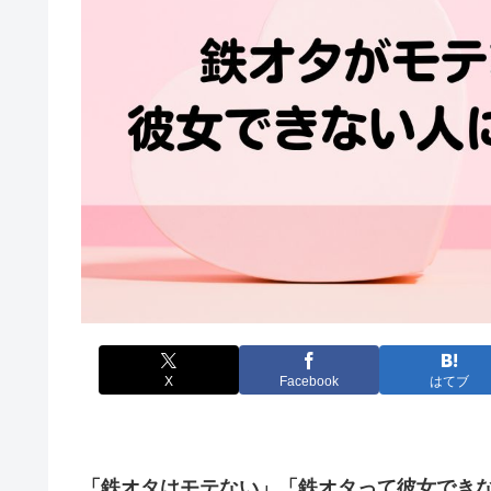
X
Facebook
はてブ
「鉄オタはモテない」「鉄オタって彼女でき