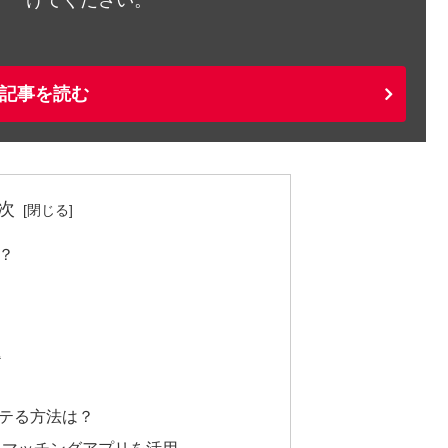
記事を読む
次
？
題
テる方法は？
・マッチングアプリを活用