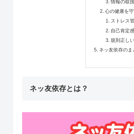
情報の取
心の健康を守
ストレス
自己肯定
規則正し
ネッ友依存のま
ネッ友依存とは？