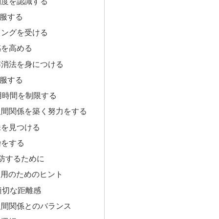
刻度を認識する
服する
リングを受ける
感を高める
解消法を身につける
服する
用時間を制限する
人間関係を築く努力をする
味を見つける
婚をする
防するために
利用のためのヒント
適切な距離感
人間関係とのバランス