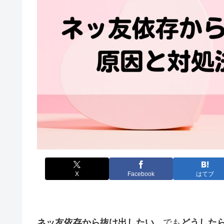
X
Facebook
はてブ
ネッ友依存から抜け出したい
、でも
どうした