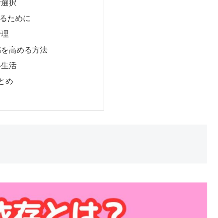
捨選択
るために
管理
感を高める方法
い生活
とめ