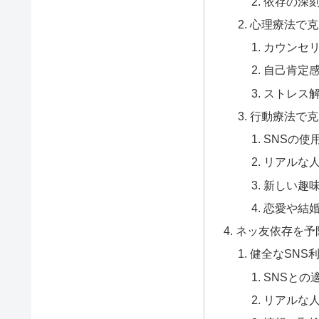
依存の深
心理療法で克
カウンセ
自己肯定
ストレス
行動療法で克
SNSの使
リアルな
新しい趣
恋愛や結
ネッ友依存を予
健全なSNS
SNSとの
リアルな