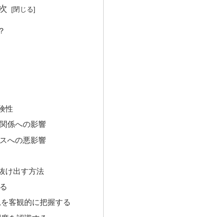
次
？
険性
関係への影響
スへの悪影響
抜け出す方法
る
況を客観的に把握する