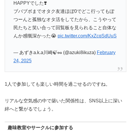
HAPPYでした❣️
ブバブボまでオタク友達ほぼ0でどこ行ってもぽ
つーんと孤独なオタ活をしてたから、こうやって
民たちと笑い合って回覧板を見られること自体な
んか感慨深かった😭
pic.twitter.com/KxZcqSdUuS
— あずきa.k.a川崎🍃🥜 (@azuki8ikuza)
February
24, 2025
1人で参加しても楽しい時間を過ごせるのですね。
リアルな空気感の中で築いた関係性は、SNS以上に深い
絆へと繋がるでしょう。
趣味教室やサークルに参加する